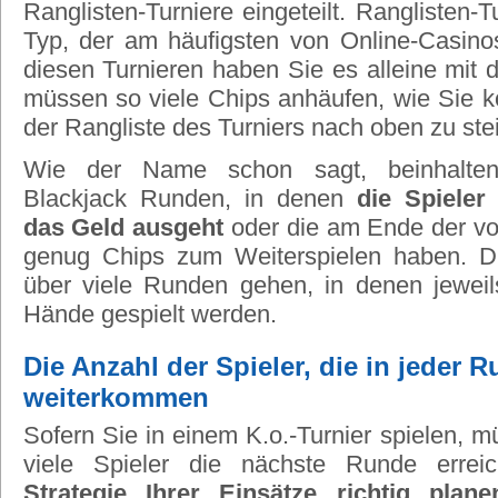
Ranglisten-Turniere eingeteilt. Ranglisten-T
Typ, der am häufigsten von Online-Casinos 
diesen Turnieren haben Sie es alleine mit
müssen so viele Chips anhäufen, wie Sie kö
der Rangliste des Turniers nach oben zu ste
Wie der Name schon sagt, beinhalten 
Blackjack Runden, in denen
die Spieler
das Geld ausgeht
oder die am Ende der vo
genug Chips zum Weiterspielen haben. D
über viele Runden gehen, in denen jewei
Hände gespielt werden.
Die Anzahl der Spieler, die in jeder 
weiterkommen
Sofern Sie in einem K.o.-Turnier spielen, 
viele Spieler die nächste Runde erre
Strategie Ihrer Einsätze richtig plane