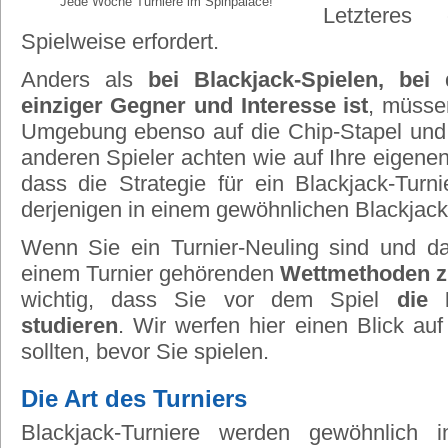
Jede Woche Turniere im Spinpalace!
Letzteres 
Spielweise erfordert.
Anders als
bei Blackjack-Spielen, be
einziger Gegner und Interesse ist
, müssen
Umgebung ebenso auf die Chip-Stapel und 
anderen Spieler achten wie auf Ihre eigene
dass die Strategie für ein Blackjack-Turni
derjenigen in einem gewöhnlichen Blackjack-
Wenn Sie ein Turnier-Neuling sind und da
einem Turnier gehörenden
Wettmethoden z
wichtig, dass Sie vor dem Spiel
die 
studieren
. Wir werfen hier einen Blick au
sollten, bevor Sie spielen.
Die Art des Turniers
Blackjack-Turniere werden gewöhnlich i