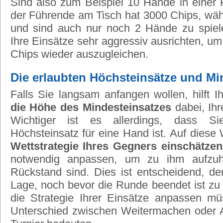
Sind also zum Beispiel 10 Hände in einer
der Führende am Tisch hat 3000 Chips, wä
und sind auch nur noch 2 Hände zu spie
Ihre Einsätze sehr aggressiv ausrichten, um
Chips wieder auszugleichen.
Die erlaubten Höchsteinsätze und Mi
Falls Sie langsam anfangen wollen, hilft 
die Höhe des Mindesteinsatzes
dabei, Ihr
Wichtiger ist es allerdings, dass S
Höchsteinsatz für eine Hand ist. Auf dies
Wettstrategie Ihres Gegners einschätzen
notwendig anpassen, um zu ihm aufzuh
Rückstand sind. Dies ist entscheidend, de
Lage, noch bevor die Runde beendet ist z
die Strategie Ihrer Einsätze anpassen m
Unterschied zwischen Weitermachen oder