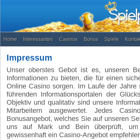
Home
Interessantes
Casinos
Bonus
Spiele
Kontak
Impressum
Unser oberstes Gebot ist es, unseren Be
Informationen zu bieten, die für einen sic
Online Casino sorgen. Im Laufe der Jahre 
führenden Informationsportalen der Glück
Objektiv und qualitativ sind unsere Inform
Mitarbeitern ausgewertet. Jedes Casi
Bonusangebot, welches Sie auf unseren Sei
uns auf Mark und Bein überprüft, um
gewissenhaft ein Casino-Angebot empfehle