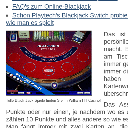
FAQ's zum Online-Blackjack
Schon Playtech's Blackjack Switch probie
wie man es spielt
Das ist
persönl
macht. E
am Tisc
immer ge
immer di
haben
Karte
überschr
Tolle Black Jack Spiele finden Sie im William Hill Casino!
Das Ass
Punkte oder nur einen, je nachdem wo es ei
zählen 10 Punkte und alles andere so wie es
Man fängt immer mit zwei Karten an, di